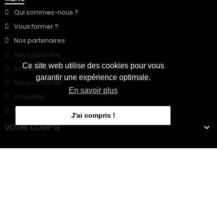
Qui sommes-nous ?
Vous former ?
Nos partenaires
Nous rejoindre
Ce site web utilise des cookies pour vous
Assistance
garantir une expérience optimale.
Nous contacter
En savoir plus
Actualités
FAQ
J'ai compris !
VOTRE COMPTE
LIENS UTILES
Renseignez votre adresse mail et recevez notre actualité et
toutes nos promotions.