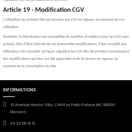
Article 19 - Modification CGV
L'utilisation du présent Site est soumise aux CGV en vigueur au moment de son
utilisation.
Toutefois, le Distributeur est susceptible de modifier et mettre à jour les CGV sans
préavis. Afin d'être informé de ces éventuelles modifications, il est conseillé aux
Utilisateurs de consulter de façon régulière les CGV afin de prendre connaissance
des modifications qui leur ont été apportées et de la version en vigueur au
moment de la consultation du Site.
INFORMATIONS
41 Avenue Hector Otto, C464 Le Patio Palace MC 98000
Monaco
04 22 58 10 10