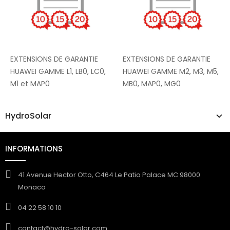
EXTENSIONS DE GARANTIE
EXTENSIONS DE GARANTIE
HUAWEI GAMME L1, LB0, LC0,
HUAWEI GAMME M2, M3, M5,
M1 et MAP0
MB0, MAP0, MG0
HydroSolar
INFORMATIONS
41 Avenue Hector Otto, C464 Le Patio Palace MC 98000
Monaco
04 22 58 10 10
contact@hydro-solar.com