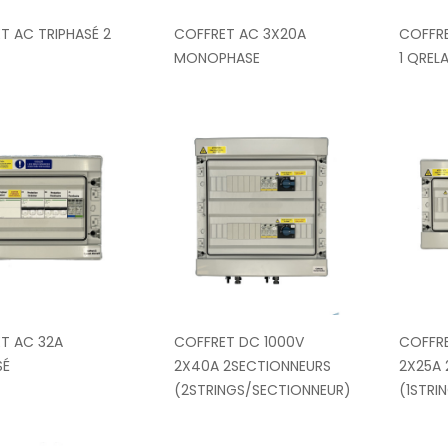
T AC TRIPHASÉ 2
COFFRET AC 3X20A
COFFR
MONOPHASE
1 QREL
T AC 32A
COFFRET DC 1000V
COFFRE
SÉ
2X40A 2SECTIONNEURS
2X25A 
(2STRINGS/SECTIONNEUR)
(1STRI