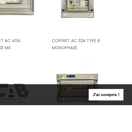
ET AC 40A
COFFRET AC 32A TYPE B
SÉ MX
MONOPHASÉ
J'ai compris !
T AC 40A TYPE B
COFFRET AC 50A