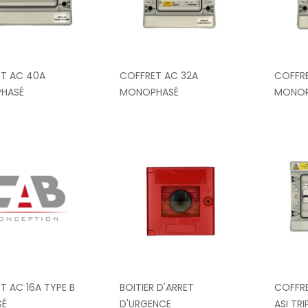
T AC 40A
COFFRET AC 32A
COFFR
HASÉ
MONOPHASÉ
MONOP
T AC 16A TYPE B
BOITIER D'ARRET
COFFRE
SÉ
D'URGENCE
ASI TR