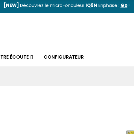
[NEW]
Découvrez le micro-onduleur
IQ9N
Enphase :
Go
!
OTRE ÉCOUTE
CONFIGURATEUR