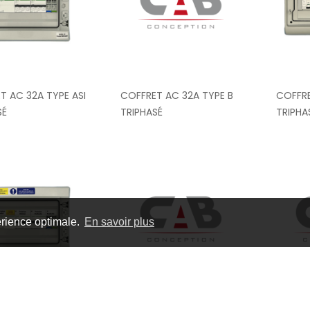
T AC 32A TYPE ASI
COFFRET AC 32A TYPE B
COFFR
SÉ
TRIPHASÉ
TRIPHA
érience optimale.
En savoir plus
T AC 40A TYPE
COFFRET AC 40A TYPE B
COFFRE