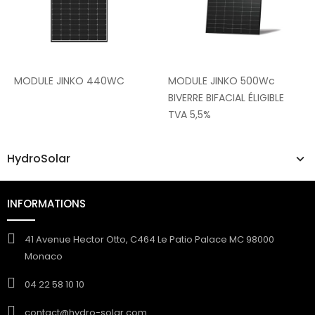
MODULE JINKO 440WC
MODULE JINKO 500Wc
BIVERRE BIFACIAL ÉLIGIBLE
TVA 5,5%
HydroSolar
INFORMATIONS
41 Avenue Hector Otto, C464 Le Patio Palace MC 98000
Monaco
04 22 58 10 10
contact@hydro-solar.com