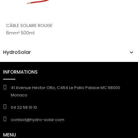
CÂBLE SOLAIRE ROUGE
6mm² 500ml
HydroSolar
INFORMATIONS
41 Avenue Hector Otto, C464 Le Patio Palace MC 98000
Monaco
04 22 58 10 10
contact@hydro-solar.com
MENU