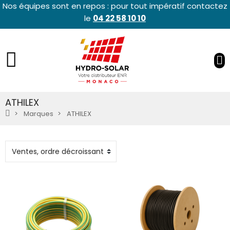
Nos équipes sont en repos : pour tout impératif contactez
le
04 22 58 10 10
ATHILEX
Marques
ATHILEX