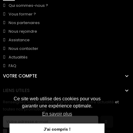
Qui sommes-nous ?
Vous former ?
Nos partenaires
Nous rejoindre
Assistance
Nous contacter
Actualités
FAQ
VOTRE COMPTE
LIENS UTILES
Ce site web utilise des cookies pour vous
Renseignez votre adresse mail et recevez notre actualité et
garantir une expérience optimale.
toutes nos promotions.
En savoir plus
J'ai compris !
J'accepte les conditions générales et la politique de