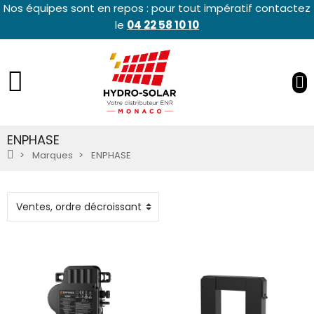
Nos équipes sont en repos : pour tout impératif contactez
le
04 22 58 10 10
ENPHASE
Marques
ENPHASE