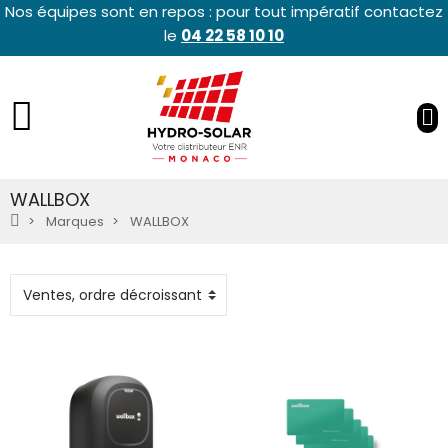
Nos équipes sont en repos : pour tout impératif contactez
le
04 22 58 10 10
WALLBOX
Marques
WALLBOX