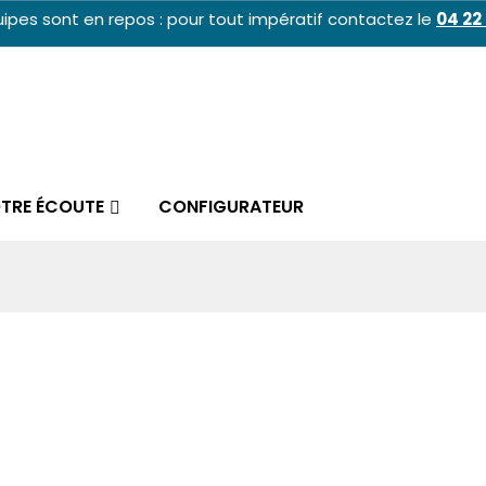
ipes sont en repos : pour tout impératif contactez le
04 22 
OTRE ÉCOUTE
CONFIGURATEUR