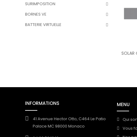
SURIMPOSITION
BORNES VE
BATTERIE VIRTUELLE
SOLAR 
INFORMATIONS
MENU
41 Avenue Hector Otto, C464 Le Patio
Qui so
Palace MC 98000 Monaco
Vous f