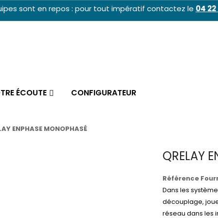
ipes sont en repos : pour tout impératif contactez le
04 22 
OTRE ÉCOUTE
CONFIGURATEUR
LAY ENPHASE MONOPHASÉ
QRELAY 
Référence Fourn
Dans les systèmes
découplage, joue 
réseau dans les 