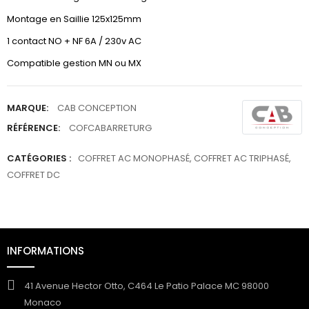
Montage en Saillie 125x125mm
1 contact NO + NF 6A / 230v AC
Compatible gestion MN ou MX
MARQUE:
CAB CONCEPTION
RÉFÉRENCE:
COFCABARRETURG
CATÉGORIES :
COFFRET AC MONOPHASÉ
,
COFFRET AC TRIPHASÉ
,
COFFRET DC
INFORMATIONS
41 Avenue Hector Otto, C464 Le Patio Palace MC 98000
Monaco