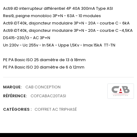
Acti9 iID interrupteur différentiel 4P 40A 300mA Type ASI
Resi9, peigne monobloc 3P+N - 63A - 10 modules
Acti9 iDT40k, disjoncteur modulaire 3P+N - 20A - courbe C - 6kA
Acti9 iDT40k, disjoncteur modulaire 3P+N - 20A - courbe C -4,5KA
DS415-230/G - AC 3P+N
Un 230v - Uc 255v - In 5KA - Uppe 1,5Kv - Imax 15kA TT-TN
PE PA Basic ISO 25 diamètre de 13 à 18mm
PE PA Basic ISO 20 diamètre de 6 à 12mm
MARQUE:
CAB CONCEPTION
RÉFÉRENCE:
COFCABAC20TASI
CATÉGORIES :
COFFRET AC TRIPHASÉ