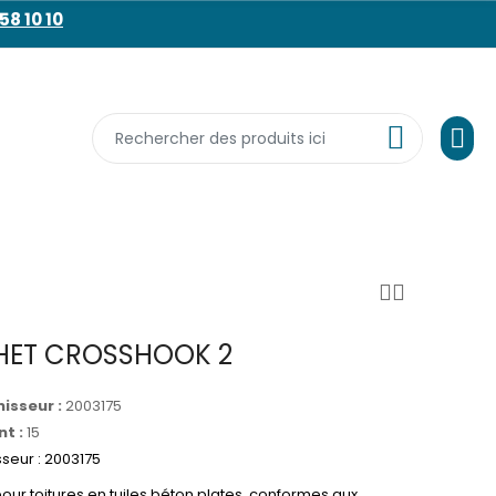
58 10 10
HET CROSSHOOK 2
isseur :
2003175
t :
15
seur : 2003175
pour toitures en tuiles béton plates, conformes aux