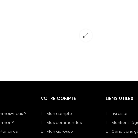
VOTRE COMPTE
LIENS UTILES
mmes-nous ?
Mon compte
Livraison
ormer ?
Mes commandes
Mentions lég
rtenaires
Mon adresse
Conditions g