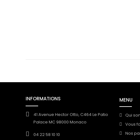
INFORMATIONS
MENU
41 Avenue Hector Otto, C464 Le Patio
Qui so
Palace MC 98000 Monaco
Vous f
Nos pa
04 22 58 10 10