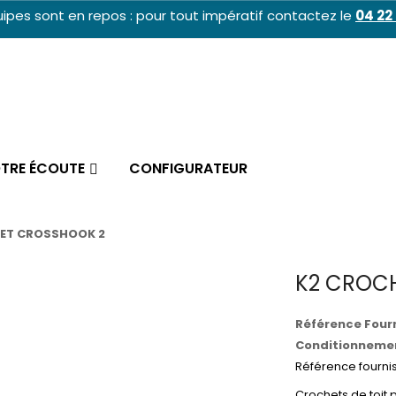
ipes sont en repos : pour tout impératif contactez le
04 22 
OTRE ÉCOUTE
CONFIGURATEUR
ET CROSSHOOK 2
K2 CROC
Référence Fourn
Conditionnemen
Référence fournis
Crochets de toit 