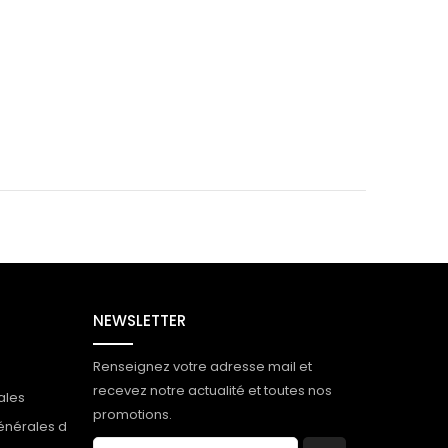
NEWSLETTER
Renseignez votre adresse mail et
recevez notre actualité et toutes nos
ales
promotions.
énérales d