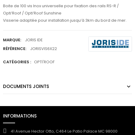
Boite de 100 vis Inox universelle pour fixation des rails RS-R /
Opti’Roof / Opti’Roof Sunshine
Visserie adaptée pour installation jusqu’à 3km du bord de mer.
MARQUE:
JORIS IDE
RÉFÉRENCE:
JORISVIS6X22
CATÉGORIES :
OPTI'ROOF
DOCUMENTS JOINTS
INFORMATIONS
41 Avenue Hector Otto, C464 Le Patio Palace MC 98000