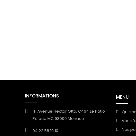
INFORMATIONS
MENU
41 Avenue Hector Otto, C464 Le Patio
Qui so
Palace MC 98000 Monaco
Vous f
Nos pa
04 22 58 10 10