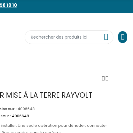
58 10 10
R MISE À LA TERRE RAYVOLT
isseur :
4006648
sseur : 4006648
à installer. Une seule opération pour dénuder, connecter
fixer au cadre, sans le perforer.