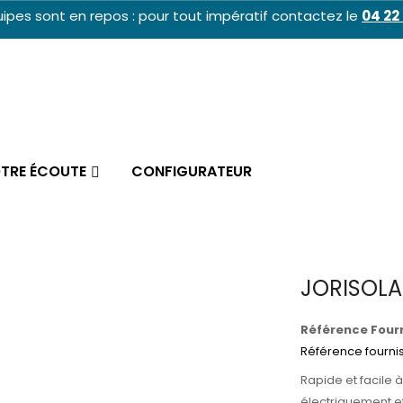
ipes sont en repos : pour tout impératif contactez le
04 22 
OTRE ÉCOUTE
CONFIGURATEUR
JORISOLA
Référence Fourn
Référence fourni
Rapide et facile 
électriquement et 