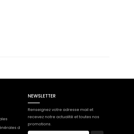
NEWSLETTER
Renseignez votre adresse mail et
recevez notre actualité et toutes nos
ales
promotions.
énérales d