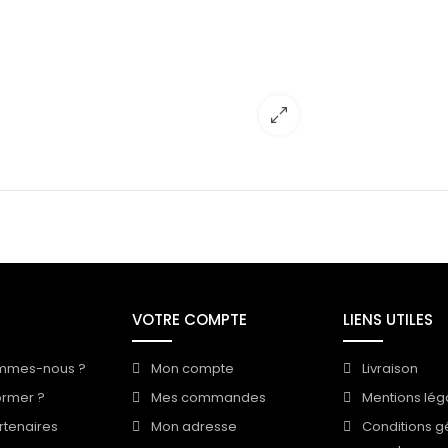
VOTRE COMPTE
LIENS UTILES
mmes-nous ?
Mon compte
Livraison
ormer ?
Mes commandes
Mentions lég
rtenaires
Mon adresse
Conditions g