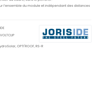
ur l’ensemble du module et indépendant des distances
IDE
VOLTCLIP
ydroSolar
,
OPTI'ROOF
,
RS-R