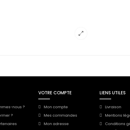
VOTRE COMPTE
LIENS UTILES
mmes-nous ?
Mon compte
Livraison
ormer ?
Mes commandes
Mentions lég
rtenaires
Mon adresse
Conditions g