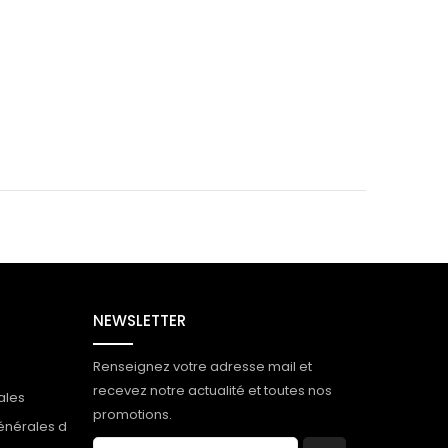
NEWSLETTER
Renseignez votre adresse mail et
recevez notre actualité et toutes nos
ales
promotions.
énérales d