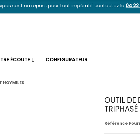
ipes sont en repos : pour tout impératif contactez le
04 22 
OTRE ÉCOUTE
CONFIGURATEUR
T HOYMILES
OUTIL DE
TRIPHASÉ
Référence Fourn