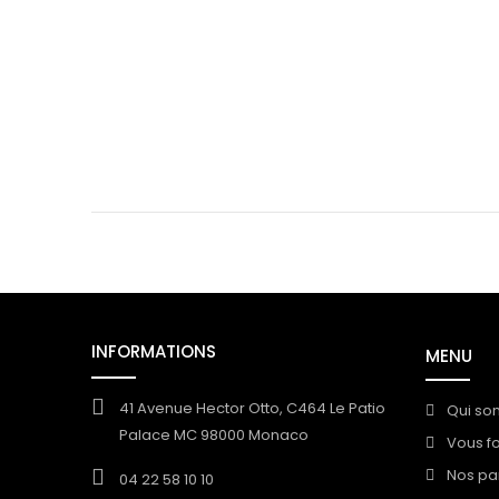
INFORMATIONS
MENU
41 Avenue Hector Otto, C464 Le Patio
Qui so
Palace MC 98000 Monaco
Vous f
Nos pa
04 22 58 10 10